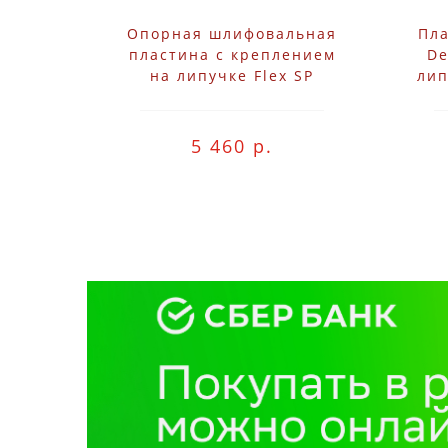
Опорная шлифовальная
Пл
пластина с креплением
De
на липучке Flex SP
лип
80x130-M
5 460 р.