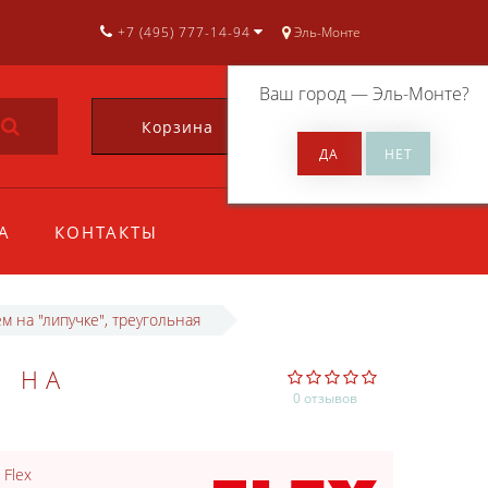
+7 (495) 777-14-94
Эль-Монте
Ваш город —
Эль-Монте
?
Корзина
0
А
КОНТАКТЫ
 на "липучке", треугольная
М НА
0 отзывов
:
Flex