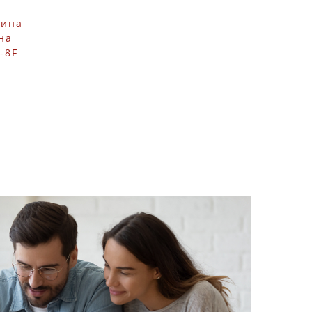
тина
на
-8F