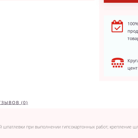
100%
про
това
Круг
цент
ТЗЫВОВ (0)
й шпатлевки при выполнении гипсокартонных работ; крепление шл