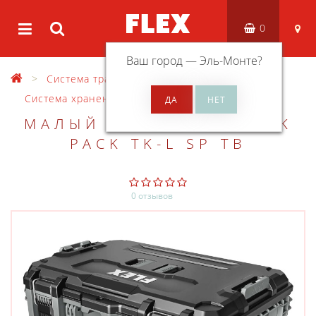
0
Ваш город —
Эль-Монте
?
Система транспортировки
Система хранения STACK PACK
МАЛЫЙ КЕЙС FLEX STACK
PACK TK-L SP TB
0 отзывов