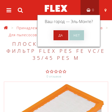
0
Ваш город —
Эль-Монте
?
Принадлежности
Оснастка для пылесосов
Для пылесосов VCE 35, 45 L/M/H
ПЛОСКИЙ СКЛАДЧАТЫЙ
ФИЛЬТР FLEX PES FE VC/E
35/45 PES M
0 отзывов