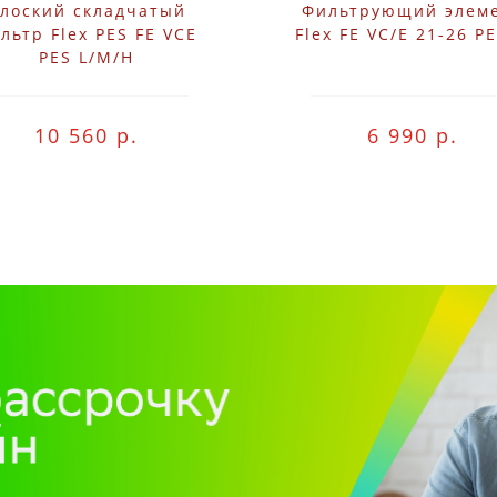
лоский складчатый
Фильтрующий элем
льтр Flex PES FE VCE
Flex FE VC/E 21-26 P
PES L/M/H
10 560 р.
6 990 р.