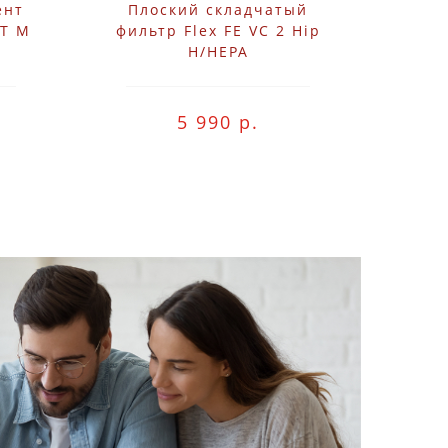
ент
Плоский складчатый
ET M
фильтр Flex FE VC 2 Hip
H/HEPA
5 990 р.