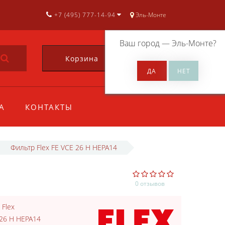
+7 (495) 777-14-94
Эль-Монте
Ваш город —
Эль-Монте
?
Корзина
0
А
КОНТАКТЫ
Фильтр Flex FE VCE 26 H HEPA14
0 отзывов
:
Flex
 26 H HEPA14