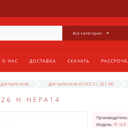
Все категории
О НАС
ДОСТАВКА
СКАЧАТЬ
РАССРОЧК
 для пылесосов
Для пылесосов VC/VCE 21, 26 L MC
 26 H HEPA14
Производитель
Модель:
FE VCE