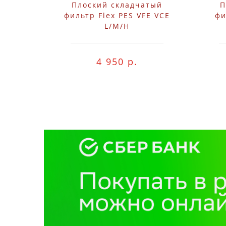
Плоский складчатый
П
фильтр Flex PES VFE VCE
фи
L/M/H
4 950 р.