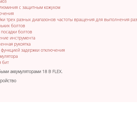
моз
алюминия с защитным кожухом
ючения
ки трех разных диапазонов частоты вращения для выполнения раз
ьких болтов
 посадки болтов
ение инструмента
енная рукоятка
 функцией задержки отключения
мулятора
 бит
быми аккумуляторами 18 В FLEX.
тройство