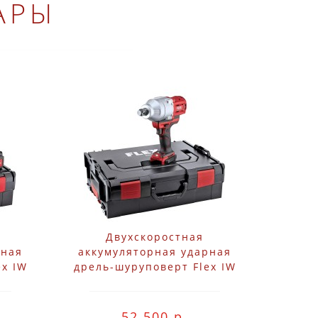
АРЫ
Двухскоростная
рная
аккумуляторная ударная
ex IW
дрель-шуруповерт Flex IW
et
3/4" 18.0-EC
52 500 р.