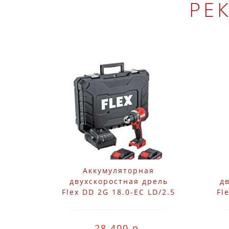
РЕ
Аккумуляторная
двухскоростная дрель
д
Flex DD 2G 18.0-EC LD/2.5
Fl
Set 519049
28 400 р.