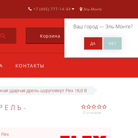
+7 (495) 777-14-94
Эль-Монте
Ваш город —
Эль-Монте
?
Корзина
0
А
КОНТАКТЫ
рная ударная дрель-шуруповерт Flex 18,0 В
РЕЛЬ-
0 отзывов
:
Flex