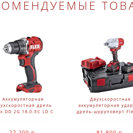
КОМЕНДУЕМЫЕ ТОВ
Аккумуляторная
Двухскоростная
вухскоростная дрель
аккумуляторная уда
ex DD 2G 18,0-EC LD C
дрель-шуруповерт Fl
530531
3/4" 18.0-EC/5.0 S
27 200 р.
81 800 р.