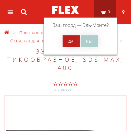
0
Ваш город —
Эль-Монте
?
Принадлежности
Оснастка для перфораторов
Зубила SDS-max
ЗУБИЛО FLEX
ПИКООБРАЗНОЕ, SDS-MAX,
400
0 отзывов