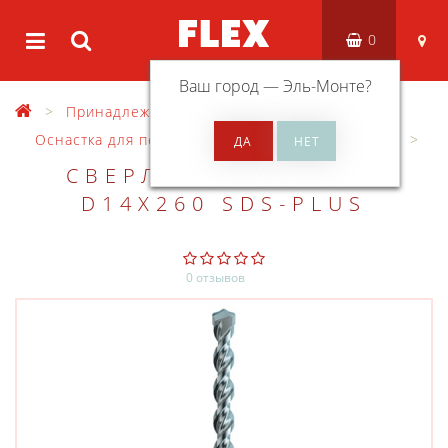
0
Ваш город —
Эль-Монте
?
Принадлежности
Оснастка для перфораторов
Буры SDS 2-plus
СВЕРЛО FLEX HD 2-C
D14X260 SDS-PLUS
0 отзывов