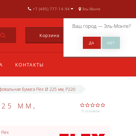
+7 (495) 777-14-94
Эль-Монте
Ваш город —
Эль-Монте
?
Корзина
0
А
КОНТАКТЫ
овальная бумага Flex Ø 225 мм, P220
225 ММ,
0 отзывов
:
Flex