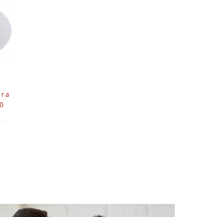
ага
20