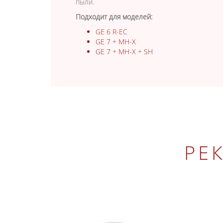
пыли.
Подходит для моделей:
GE 6 R-EC
GE 7 + MH-X
GE 7 + MH-X + SH
РЕ