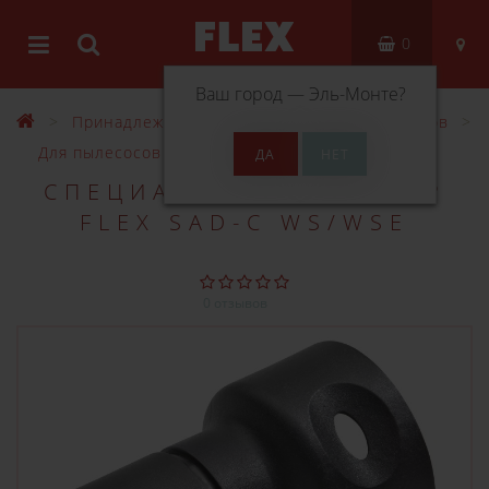
0
Ваш город —
Эль-Монте
?
Принадлежности
Оснастка для пылесосов
Для пылесосов VCE
СПЕЦИАЛЬНЫЙ АДАПТЕР
FLEX SAD-C WS/WSE
0 отзывов