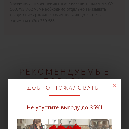
Указание: для крепления отсасывающего шланга к WSE
500, WS 702 VEA необходимо отдельно заказывать
следующие артикулы: зажимное кольцо 359.696,
зажимная гайка 359.688...
РЕКОМЕНДУЕМЫЕ
ТОВАРЫ
×
ДОБРО ПОЖАЛОВАТЬ!
Не упустите выгоду до 35%!