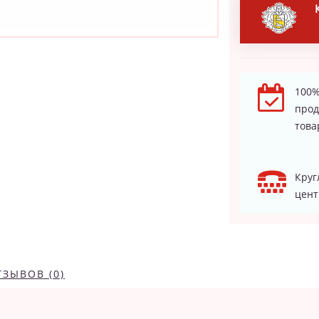
100%
про
това
Круг
цент
ТЗЫВОВ (0)