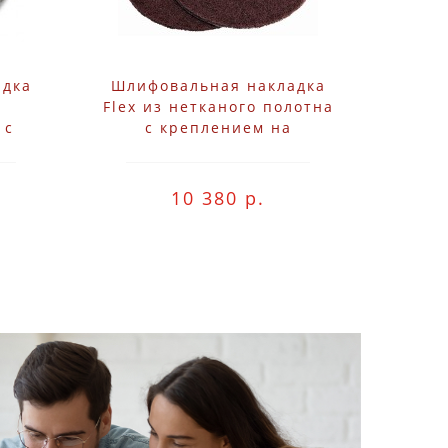
адка
Шлифовальная накладка
Flex из нетканого полотна
 с
с креплением на
чке"
"липучке" D225 SC-A100
5
VE10
10 380 р.