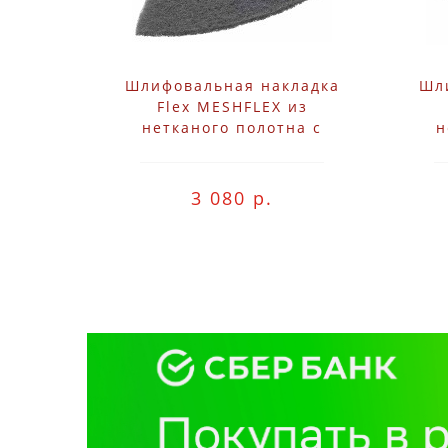
Шлифовальная накладка
Шл
Flex MESHFLEX из
нетканого полотна с
н
креплением на "липучке"
кре
100x150 ME-A280 VE5
3 080 р.