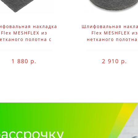
ифовальная накладка
Шлифовальная накл
Flex MESHFLEX из
Flex MESHFLEX из
етканого полотна с
нетканого полотна
плением на "липучке"
креплением на "липу
80x133 ME-A280 VE5
D125 ME-A280 VE
1 880 р.
2 910 р.