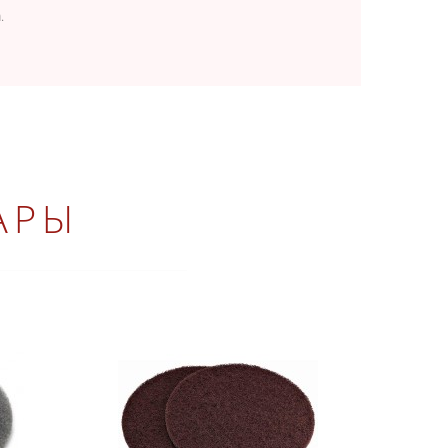
.
АРЫ