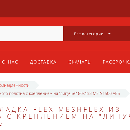
Все категории
О НАС
ДОСТАВКА
СКАЧАТЬ
РАССРОЧК
принадлежности
ного полотна с креплением на "липучке" 80x133 ME-S1500 VE5
АДКА FLEX MESHFLEX ИЗ
 С КРЕПЛЕНИЕМ НА "ЛИПУ
5