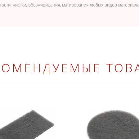
ости, чистки, обезжиривания, матирования любых видов материала
КОМЕНДУЕМЫЕ ТОВ