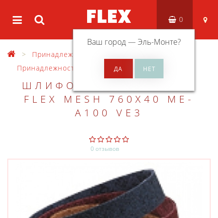
0
Ваш город —
Эль-Монте
?
Принадлежности
Принадлежности для УШМ
ШЛИФОВАЛЬНАЯ ЛЕНТА
FLEX MESH 760X40 ME-
A100 VE3
0 отзывов