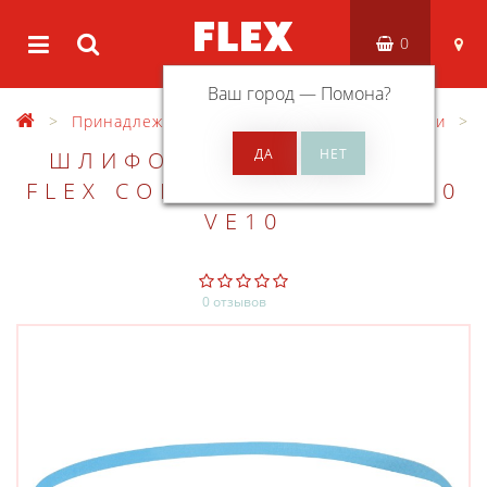
0
Ваш город —
Помона
?
Принадлежности
Разные принадлежности
ШЛИФОВАЛЬНАЯ ЛЕНТА
FLEX CORU 533X9 CR-P120
VE10
0 отзывов