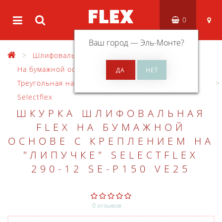
0
Ваш город —
Эль-Монте
?
Шлифовальный материал
На бумажной основе "липучка" Selectflex
Треугольная на бумажной основе "липучка"
Selectflex
ШКУРКА ШЛИФОВАЛЬНАЯ
FLEX НА БУМАЖНОЙ
ОСНОВЕ С КРЕПЛЕНИЕМ НА
"ЛИПУЧКЕ" SELECTFLEX
290-12 SE-P150 VE25
0 отзывов