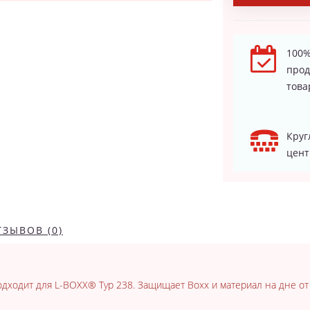
100%
про
това
Круг
цент
ТЗЫВОВ (0)
дходит для L-BOXX® Typ 238. Защищает Boxx и материал на дне о