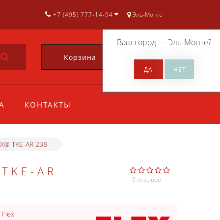
+7 (495) 777-14-94
Эль-Монте
Ваш город —
Эль-Монте
?
Корзина
0
А
КОНТАКТЫ
X® TKE-AR 238
TKE-AR
0 отзывов
:
Flex