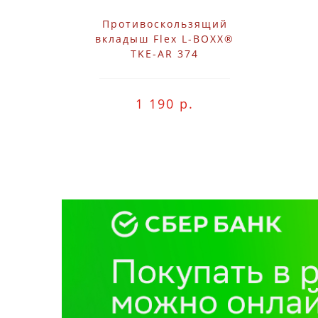
Противоскользящий
вкладыш Flex L-BOXX®
TKE-AR 374
1 190 р.