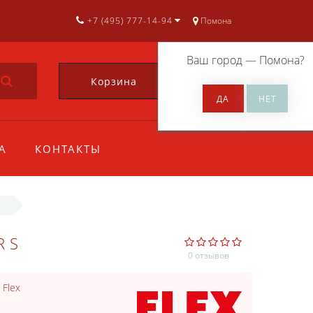
+7 (495) 777-14-94
Помона
Ваш город —
Помона
?
Корзина
0
А
КОНТАКТЫ
RS
0 отзывов
:
Flex