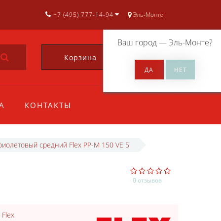
+7 (495) 777-14-94
Эль-Монте
Ваш город —
Эль-Монте
?
Корзина
0
А
КОНТАКТЫ
фиолетовый средний Flex PP-M 150 VE 5
Й
0 отзывов
:
Flex