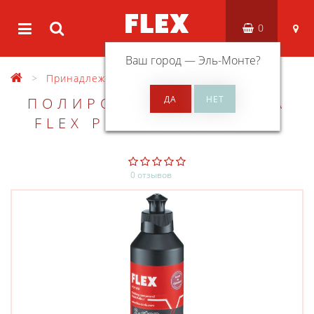
0
Ваш город —
Эль-Монте
?
Принадлежности
Полироли
ПОЛИРОВАЛЬНАЯ ПАСТА
FLEX PC-F 250, 250 МЛ
0 отзывов