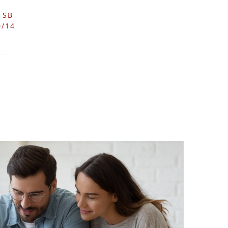
 SB
0/14