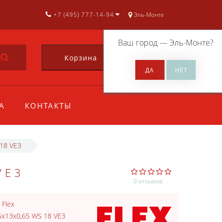
+7 (495) 777-14-94
Эль-Монте
Ваш город —
Эль-Монте
?
Корзина
0
А
КОНТАКТЫ
18 VE3
VE3
0 отзывов
:
Flex
5x13x0,65 WS 18 VE3