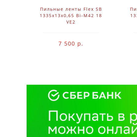
Пильные ленты Flex SB
Пи
1335x13x0,65 Bi-M42 18
13
VE2
7 500 р.