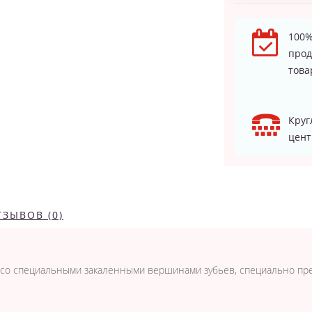
100%
про
това
Круг
цент
ТЗЫВОВ (0)
 со специальными закаленными вершинами зубьев, специально п