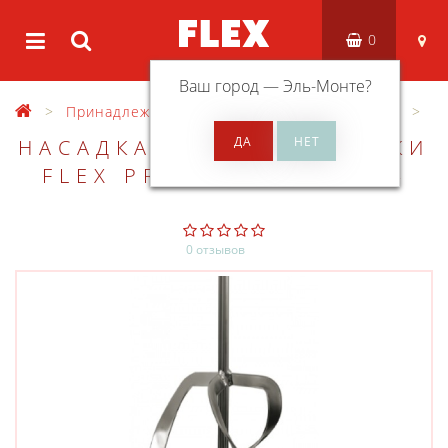
0
Ваш город —
Эль-Монте
?
Принадлежности
Оснастка для миксеров
НАСАДКА ДЛЯ ШТУКАТУРКИ
FLEX PR3L 200X600 M14
0 отзывов