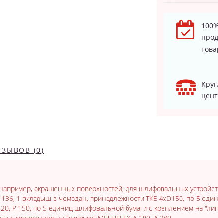
100%
про
това
Круг
цент
ТЗЫВОВ (0)
например, окрашенных поверхностей, для шлифовальных устройст
 136, 1 вкладыш в чемодан, принадлежности TKE 4xD150, по 5 ед
 120, P 150, по 5 единиц шлифовальной бумаги с креплением на "липу
и с креплением на "липучке" MESHFLEX A 100, A 280.