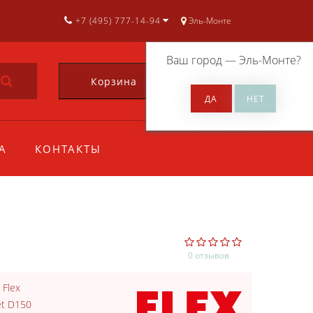
+7 (495) 777-14-94
Эль-Монте
Ваш город —
Эль-Монте
?
Корзина
0
А
КОНТАКТЫ
0 отзывов
:
Flex
et D150