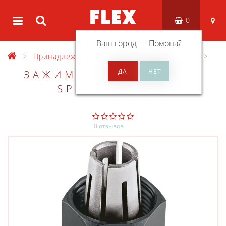
0
Ваш город —
Помона
?
Принадлежности
Оснастка для фрезера
ЗАЖИМНАЯ ЦАНГА FLEX
SPZ CER D6.35
0 отзывов