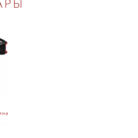
АРЫ
ина
C C