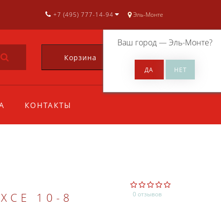
+7 (495) 777-14-94
Эль-Монте
Ваш город —
Эль-Монте
?
Корзина
0
А
КОНТАКТЫ
XCE 10-8
0 отзывов