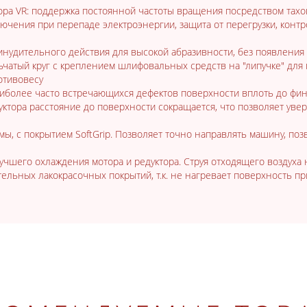
ра VR: поддержка постоянной частоты вращения посредством тахо
лючения при перепаде электроэнергии, защита от перегрузки, конт
инудительного действия для высокой абразивности, без появления
атый круг с креплением шлифовальных средств на "липучке" для
отивовесу
наиболее часто встречающихся дефектов поверхности вплоть до фи
уктора расстояние до поверхности сокращается, что позволяет уве
мы, с покрытием SoftGrip. Позволяет точно направлять машину, по
учшего охлаждения мотора и редуктора. Струя отходящего воздуха
ельных лакокрасочных покрытий, т.к. не нагревает поверхность пр