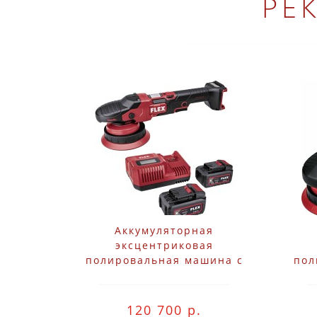
РЕ
Аккумуляторная
эксцентриковая
полировальная машина с
пол
принудительным ходом
пр
Flex XCE 8 150 18-EC Set
Fl
120 700 р.