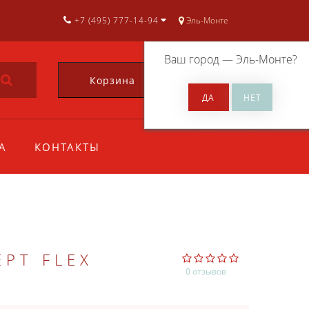
+7 (495) 777-14-94
Эль-Монте
Ваш город —
Эль-Монте
?
Корзина
0
А
КОНТАКТЫ
РТ FLEX
0 отзывов