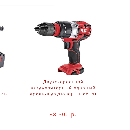
Двухскоростной
аккумуляторный ударный
 2G
дрель-шуруповерт Flex PD
2G 18.0-EC C
38 500 р.