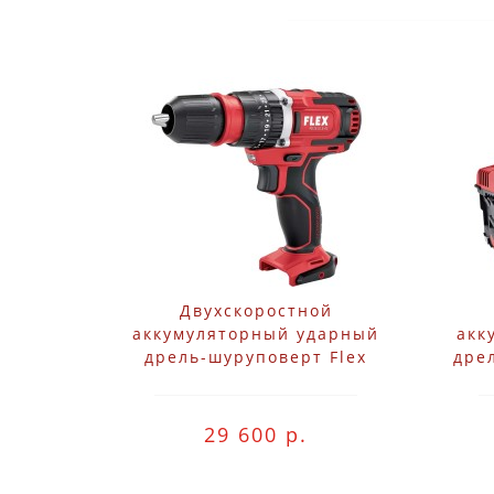
Двухскоростной
аккумуляторный ударный
акк
дрель-шуруповерт Flex
дре
10,8 В PD 2G 10.8-EC
29 600 р.