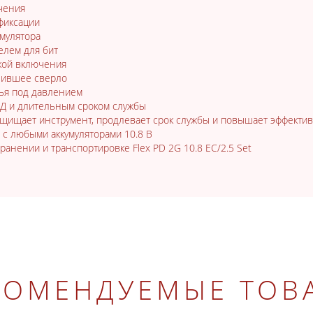
чения
фиксации
мулятора
елем для бит
кой включения
инившее сверло
ья под давлением
Д и длительным сроком службы
защищает инструмент, продлевает срок службы и повышает эффекти
т с любыми аккумуляторами 10.8 В
анении и транспортировке Flex PD 2G 10.8 EC/2.5 Set
КОМЕНДУЕМЫЕ ТОВ