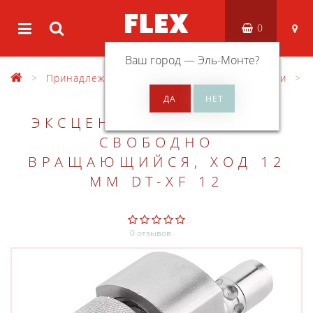
0
Ваш город —
Эль-Монте
?
Принадлежности
Разные принадлежности
АДАПТЕР
ЭКСЦЕНТРИКОВЫЙ FLEX
СВОБОДНО
ВРАЩАЮЩИЙСЯ, ХОД 12
ММ DT-XF 12
0 отзывов