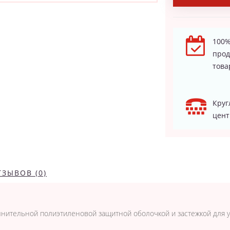
100%
про
това
Круг
цент
ТЗЫВОВ (0)
нительной полиэтиленовой защитной оболочкой и застежкой для уд