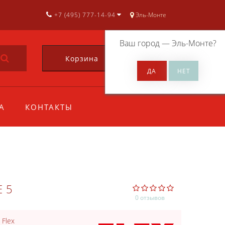
+7 (495) 777-14-94
Эль-Монте
Ваш город —
Эль-Монте
?
Корзина
0
А
КОНТАКТЫ
E5
0 отзывов
:
Flex