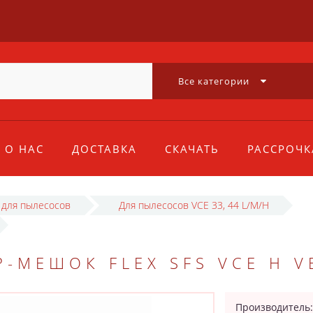
Все категории
О НАС
ДОСТАВКА
СКАЧАТЬ
РАССРОЧК
 для пылесосов
Для пылесосов VCE 33, 44 L/M/H
-МЕШОК FLEX SFS VCE H V
Производитель