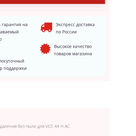
 гарантия на
Экспресс доставка
даваемый
по России
р
Высокое качество
товаров магазина
лосуточный
р поддержки
аления без пыли для VCE 44 H AC.