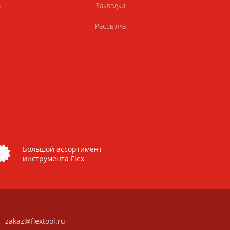
а
Закладки
Рассылка
Большой ассортимент
инструмента Flex
zakaz@flextool.ru