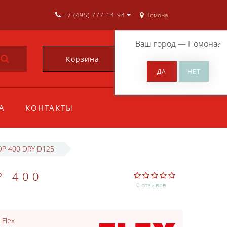
+7 (495) 777-14-94
Помона
Ваш город —
Помона
?
Корзина
0
А
КОНТАКТЫ
DP 400 DRY D125
P 400
0 отзывов
:
Flex