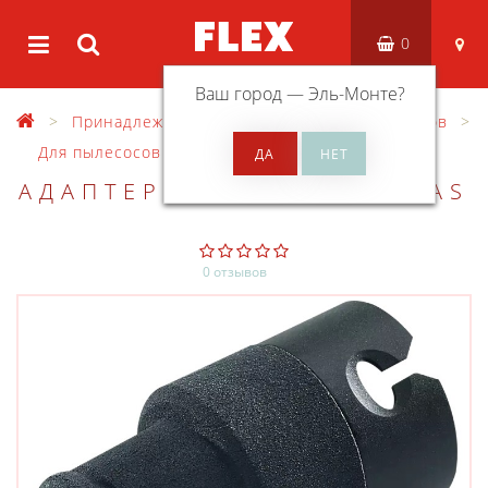
0
Ваш город —
Эль-Монте
?
Принадлежности
Оснастка для пылесосов
Для пылесосов VCE
АДАПТЕР FLEX SAD-C 27 AS
0 отзывов