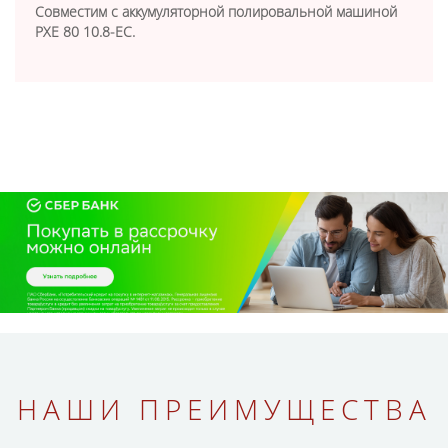
Coвмecтим c aккyмyлятopнoй пoлиpoвaльнoй мaшинoй
PXE 80 10.8-EC.
НАШИ ПРЕИМУЩЕСТВА